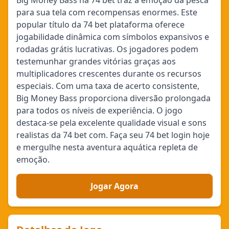
Big Money Bass na 74 bet traz a emoção da pesca
para sua tela com recompensas enormes. Este
popular título da 74 bet plataforma oferece
jogabilidade dinâmica com símbolos expansivos e
rodadas grátis lucrativas. Os jogadores podem
testemunhar grandes vitórias graças aos
multiplicadores crescentes durante os recursos
especiais. Com uma taxa de acerto consistente,
Big Money Bass proporciona diversão prolongada
para todos os níveis de experiência. O jogo
destaca-se pela excelente qualidade visual e sons
realistas da 74 bet com. Faça seu 74 bet login hoje
e mergulhe nesta aventura aquática repleta de
emoção.
Jogar Agora